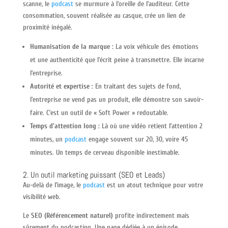
scanne, le
podcast
se murmure à l’oreille de l’auditeur. Cette
consommation, souvent réalisée au casque, crée un lien de
proximité inégalé.
Humanisation de la marque :
La voix véhicule des émotions
et une authenticité que l’écrit peine à transmettre. Elle incarne
l’entreprise.
Autorité et expertise :
En traitant des sujets de fond,
l’entreprise ne vend pas un produit, elle démontre son savoir-
faire. C’est un outil de « Soft Power » redoutable.
Temps d’attention long :
Là où une vidéo retient l’attention 2
minutes, un
podcast
engage souvent sur 20, 30, voire 45
minutes. Un temps de cerveau disponible inestimable.
2. Un outil marketing puissant (SEO et Leads)
Au-delà de l’image, le
podcast
est un atout technique pour votre
visibilité web.
Le
SEO (Référencement naturel)
profite indirectement mais
sûrement du podcasting. Une page dédiée à un épisode,